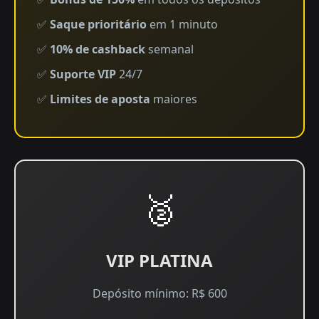
✅
Saque prioritário
em 1 minuto
✅
10% de cashback
semanal
✅
Suporte VIP
24/7
✅
Limites de aposta
maiores
🥈
VIP PLATINA
Depósito mínimo: R$ 600