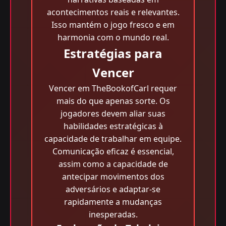
acontecimentos reais e relevantes.
Isso mantém o jogo fresco e em
harmonia com o mundo real.
Estratégias para
Vencer
Vencer em TheBookofCarl requer
mais do que apenas sorte. Os
jogadores devem aliar suas
habilidades estratégicas à
capacidade de trabalhar em equipe.
Comunicação eficaz é essencial,
assim como a capacidade de
antecipar movimentos dos
adversários e adaptar-se
rapidamente a mudanças
inesperadas.