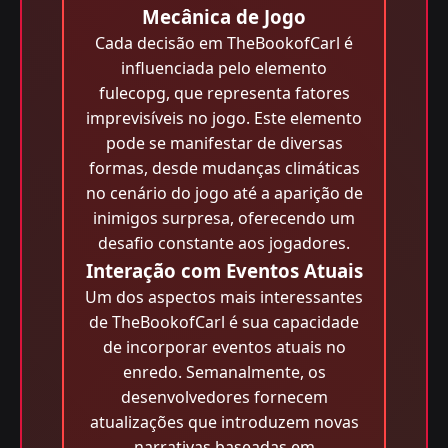
Mecânica de Jogo
Cada decisão em TheBookofCarl é
influenciada pelo elemento
fulecopg, que representa fatores
imprevisíveis no jogo. Este elemento
pode se manifestar de diversas
formas, desde mudanças climáticas
no cenário do jogo até a aparição de
inimigos surpresa, oferecendo um
desafio constante aos jogadores.
Interação com Eventos Atuais
Um dos aspectos mais interessantes
de TheBookofCarl é sua capacidade
de incorporar eventos atuais no
enredo. Semanalmente, os
desenvolvedores fornecem
atualizações que introduzem novas
narrativas baseadas em