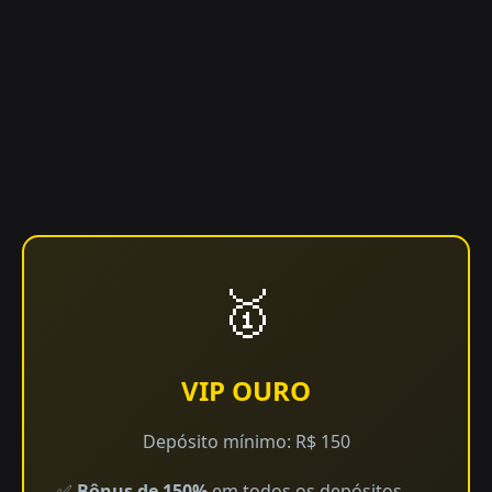
🥇
VIP OURO
Depósito mínimo: R$ 150
✅
Bônus de 150%
em todos os depósitos