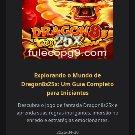
Explorando o Mundo de
Dragon8s25x: Um Guia Completo
para Iniciantes
Descubra o jogo de fantasia Dragon8s25x e
aprenda suas regras intrigantes, imersão no
enredo e estratégias emocionantes.
2026-04-30