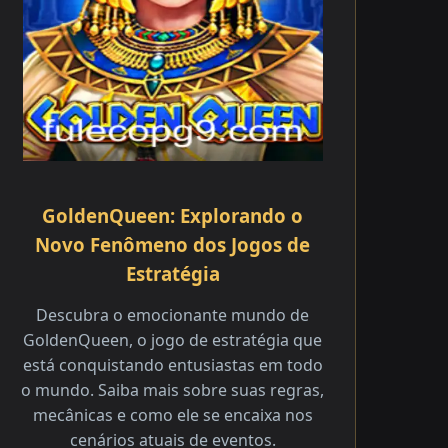
GoldenQueen: Explorando o
Novo Fenômeno dos Jogos de
Estratégia
Descubra o emocionante mundo de
GoldenQueen, o jogo de estratégia que
está conquistando entusiastas em todo
o mundo. Saiba mais sobre suas regras,
mecânicas e como ele se encaixa nos
cenários atuais de eventos.