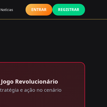
ENTRAR
REGISTRAR
 Notícias
 Jogo Revolucionário
tratégia e ação no cenário