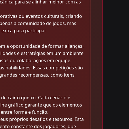
ânica para se alinhar melhor com as
ativas ou eventos culturais, criando
 apenas a comunidade de jogos, mas
tra para participar.
têm a oportunidade de formar alianças,
ilidades e estratégias em um ambiente
ensos ou colaborações em equipe.
s habilidades. Essas competições são
grandes recompensas, como itens
de cair o queixo. Cada cenário é
alhe gráfico garante que os elementos
entre forma e função.
us próprios desafios e tesouros. Esta
ento constante dos jogadores, que