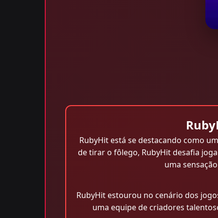
RubyH
RubyHit está se destacando como um 
de tirar o fôlego, RubyHit desafia j
uma sensação 
RubyHit estourou no cenário dos jogo
uma equipe de criadores talentos