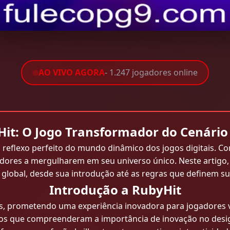
AO VIVO AGORA
- 1.247 jogadores online
it: O Jogo Transformador do Cenário
reflexo perfeito do mundo dinâmico dos jogos digitais. C
ogadores a mergulharem em seu universo único. Neste artigo
global, desde sua introdução até as regras que definem sua
Introdução a RubyHit
s, prometendo uma experiência inovadora para jogadores 
os que compreenderam a importância de inovação no design 