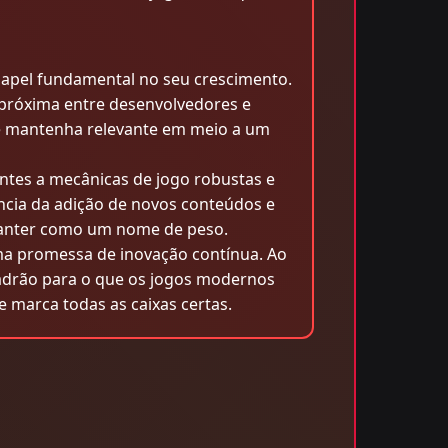
apel fundamental no seu crescimento.
 próxima entre desenvolvedores e
se mantenha relevante em meio a um
antes a mecânicas de jogo robustas e
ncia da adição de novos conteúdos e
manter como um nome de peso.
ma promessa de inovação contínua. Ao
 padrão para o que os jogos modernos
 marca todas as caixas certas.