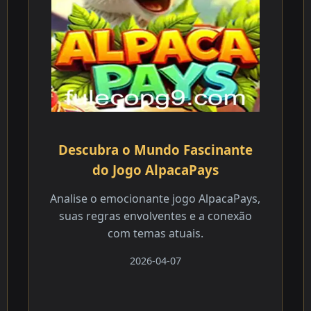
Descubra o Mundo Fascinante
do Jogo AlpacaPays
Analise o emocionante jogo AlpacaPays,
suas regras envolventes e a conexão
com temas atuais.
2026-04-07