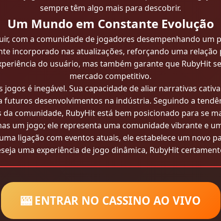
sempre têm algo mais para descobrir.
Um Mundo em Constante Evolução
oluir, com a comunidade de jogadores desempenhando um p
te incorporado nas atualizações, reforçando uma relação
experiência do usuário, mas também garante que RubyHit 
mercado competitivo.
ogos é inegável. Sua capacidade de aliar narrativas cativ
 futuros desenvolvimentos na indústria. Seguindo a tendê
s da comunidade, RubyHit está bem posicionado para se 
as um jogo; ele representa uma comunidade vibrante e u
 e uma ligação com eventos atuais, ele estabelece um novo
eja uma experiência de jogo dinâmica, RubyHit certamente
🎰 ENTRAR NO CASSINO AO VIVO