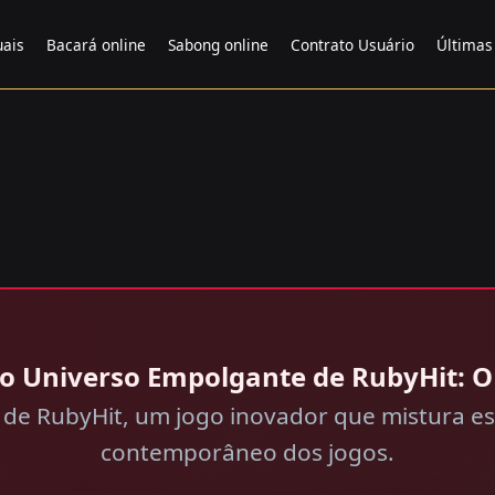
uais
Bacará online
Sabong online
Contrato Usuário
Últimas
 o Universo Empolgante de RubyHit: O
de RubyHit, um jogo inovador que mistura es
contemporâneo dos jogos.