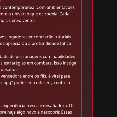
e.
volta contemporânea. Com ambientações
nte o universo que os rodeia. Cada
onoras envolventes.
vos jogadores encontrarão tutoriais
s apreciarão a profundidade tática
edade de personagens com habilidades
s estratégias em combate. Isso instiga
desafios.
encedora entre os fãs, é vital para
ecopg" pode ser a diferença entre a
 experiência fresca e desafiadora. Os
e haja algo novo a descobrir. Essas