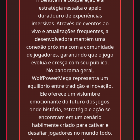
incentivam a cooperação e a
estratégia ressalta o apelo
duradouro de experiências
imersivas. Através de eventos ao
vivo e atualizações frequentes, a
desenvolvedora mantém uma
conexão próxima com a comunidade
de jogadores, garantindo que o jogo
evolua e cresça com seu público.
No panorama geral,
WolfPowerMega representa um
equilíbrio entre tradição e inovação.
Ele oferece um vislumbre
emocionante do futuro dos jogos,
onde história, estratégia e ação se
encontram em um cenário
habilmente criado para cativar e
desafiar jogadores no mundo todo.