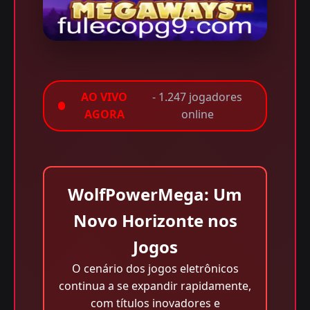
AO VIVO
- 1.247 jogadores
AGORA
online
WolfPowerMega: Um
Novo Horizonte nos
Jogos
O cenário dos jogos eletrônicos
continua a se expandir rapidamente,
com títulos inovadores e