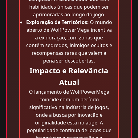
habilidades únicas que podem ser
aprimoradas ao longo do jogo.
Exploração de Territórios:
O mundo
aberto de WolfPowerMega incentiva
a exploração, com zonas que
contêm segredos, inimigos ocultos e
recompensas raras que valem a
pena ser descobertas.
Impacto e Relevância
Atual
O lançamento de WolfPowerMega
coincide com um período
significativo na indústria de jogos,
onde a busca por inovação e
originalidade está no auge. A
popularidade contínua de jogos que