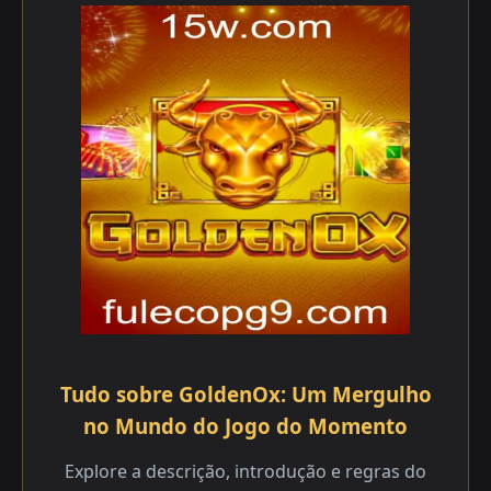
Tudo sobre GoldenOx: Um Mergulho
no Mundo do Jogo do Momento
Explore a descrição, introdução e regras do