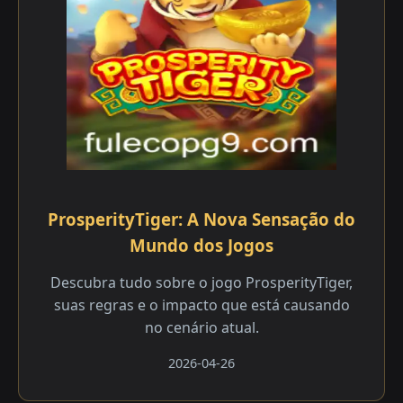
ProsperityTiger: A Nova Sensação do
Mundo dos Jogos
Descubra tudo sobre o jogo ProsperityTiger,
suas regras e o impacto que está causando
no cenário atual.
2026-04-26