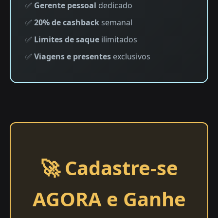
✅
Gerente pessoal
dedicado
✅
20% de cashback
semanal
✅
Limites de saque
ilimitados
✅
Viagens e presentes
exclusivos
🚀 Cadastre-se
AGORA e Ganhe