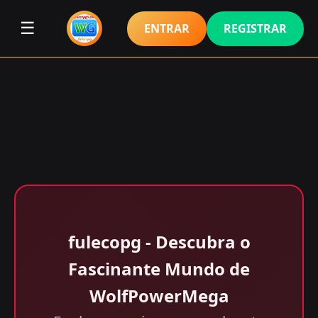
☰
ENTRAR
REGISTRAR
fulecopg - Descubra o
Fascinante Mundo de
WolfPowerMega