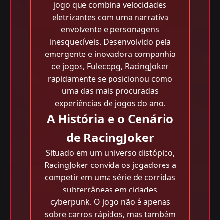
jogo que combina velocidades
eletrizantes com uma narrativa
envolvente e personagens
inesquecíveis. Desenvolvido pela
emergente e inovadora companhia
de jogos, Fulecopg, RacingJoker
rapidamente se posicionou como
uma das mais procuradas
experiências de jogos do ano.
A História e o Cenário
de RacingJoker
Situado em um universo distópico,
RacingJoker convida os jogadores a
competir em uma série de corridas
subterrâneas em cidades
cyberpunk. O jogo não é apenas
sobre carros rápidos, mas também