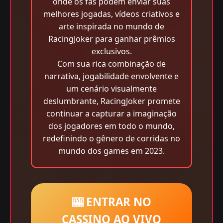
onde os fãs podem enviar suas
melhores jogadas, vídeos criativos e
arte inspirada no mundo de
RacingJoker para ganhar prêmios
exclusivos.
Com sua rica combinação de
narrativa, jogabilidade envolvente e
um cenário visualmente
deslumbrante, RacingJoker promete
continuar a capturar a imaginação
dos jogadores em todo o mundo,
redefinindo o gênero de corridas no
mundo dos games em 2023.
🎰 ENTRAR NO
CASSINO AO VIVO