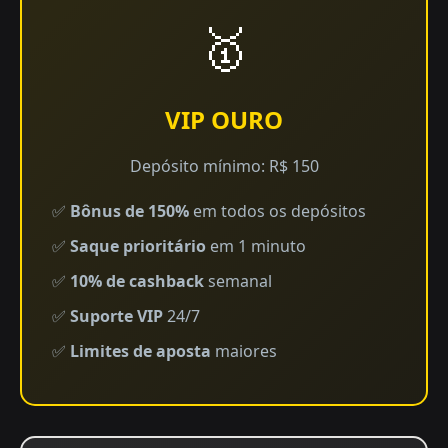
🥇
VIP OURO
Depósito mínimo: R$ 150
✅
Bônus de 150%
em todos os depósitos
✅
Saque prioritário
em 1 minuto
✅
10% de cashback
semanal
✅
Suporte VIP
24/7
✅
Limites de aposta
maiores