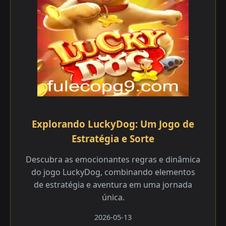
Explorando LuckyDog: Um Jogo de
Estratégia e Sorte
Descubra as emocionantes regras e dinâmica
do jogo LuckyDog, combinando elementos
de estratégia e aventura em uma jornada
única.
2026-05-13