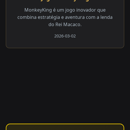
MonkeyKing é um jogo inovador que
combina estratégia e aventura com a lenda
do Rei Macaco.
2026-03-02