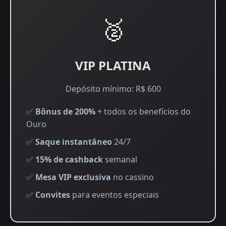
🥈
VIP PLATINA
Depósito mínimo: R$ 600
✅
Bônus de 200%
+ todos os benefícios do
Ouro
✅
Saque instantâneo
24/7
✅
15% de cashback
semanal
✅
Mesa VIP exclusiva
no cassino
✅
Convites
para eventos especiais