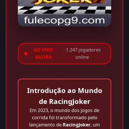
AO VIVO
- 1.247 jogadores
AGORA
online
Introdução ao Mundo
de RacingJoker
Em 2023, o mundo dos jogos de
corrida foi transformado pelo
lançamento de
RacingJoker
, um