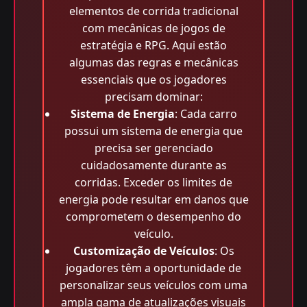
elementos de corrida tradicional
com mecânicas de jogos de
estratégia e RPG. Aqui estão
algumas das regras e mecânicas
essenciais que os jogadores
precisam dominar:
Sistema de Energia
: Cada carro
possui um sistema de energia que
precisa ser gerenciado
cuidadosamente durante as
corridas. Exceder os limites de
energia pode resultar em danos que
comprometem o desempenho do
veículo.
Customização de Veículos
: Os
jogadores têm a oportunidade de
personalizar seus veículos com uma
ampla gama de atualizações visuais