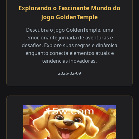
Explorando o Fascinante Mundo do
Jogo GoldenTemple
Descubra o jogo GoldenTemple, uma
emocionante jornada de aventuras e
desafios. Explore suas regras e dinâmica
enquanto conecta elementos atuais e
tendências inovadoras.
2026-02-09