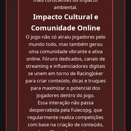
mais conscientes do impacto
ambiental.
Impacto Cultural e
Comunidade Online
O jogo não só atraiu jogadores pelo
mundo todo, mas também gerou
uma comunidade vibrante e ativa
online. Fóruns dedicados, canais de
streaming e influenciadores digitais
se unem em torno de RacingJoker
para criar conteúdo, dicas e truques
para maximizar o potencial dos
jogadores dentro do jogo.
Essa interação não passa
despercebida pela Fulecopg, que
regularmente realiza competições
com base na criação de conteúdo,