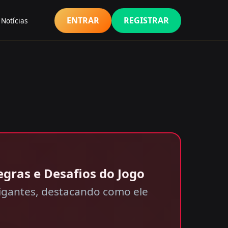
ENTRAR
REGISTRAR
 Notícias
gras e Desafios do Jogo
rigantes, destacando como ele