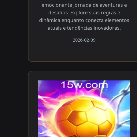
emocionante jornada de aventuras e
desafios. Explore suas regras e
dinâmica enquanto conecta elementos
atuais e tendências inovadoras.
2026-02-09