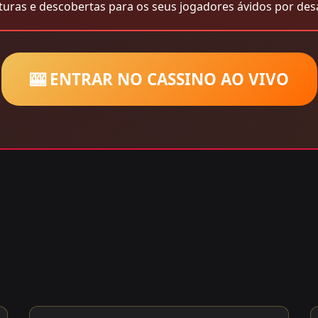
turas e descobertas para os seus jogadores ávidos por desa
🎰 ENTRAR NO CASSINO AO VIVO