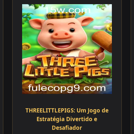
THREELITTLEPIGS: Um Jogo de
Estratégia Divertido e
Desafiador