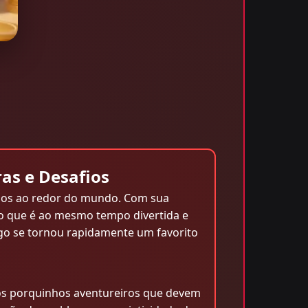
as e Desafios
ogos ao redor do mundo. Com sua
go que é ao mesmo tempo divertida e
jogo se tornou rapidamente um favorito
os porquinhos aventureiros que devem