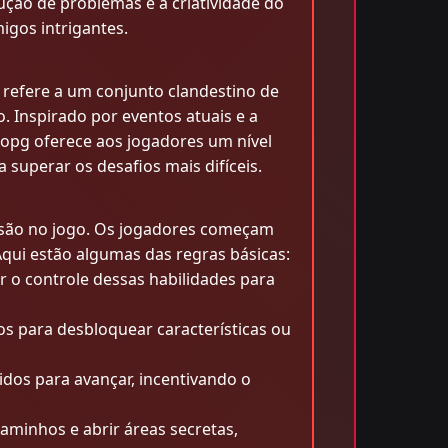
ução de problemas e a criatividade do
igos intrigantes.
e refere a um conjunto clandestino de
 Inspirado por eventos atuais e a
copg oferece aos jogadores um nível
 superar os desafios mais difíceis.
ssão no jogo. Os jogadores começam
ui estão algumas das regras básicas:
 o controle dessas habilidades para
s para desbloquear características ou
dos para avançar, incentivando o
minhos e abrir áreas secretas,