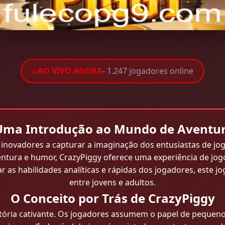
AO VIVO AGORA
- 1.247 jogadores online
Uma Introdução ao Mundo de Aventur
 inovadores a capturar a imaginação dos entusiastas de j
entura e humor, CrazyPiggy oferece uma experiência de jo
r as habilidades analíticas e rápidas dos jogadores, este 
entre jovens e adultos.
O Conceito por Trás de CrazyPiggy
tória cativante. Os jogadores assumem o papel de pequen